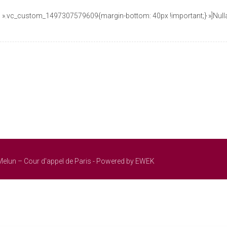
 ».vc_custom_1497307579609{margin-bottom: 40px !important;} »]Nulla po
Melun – Cour d'appel de Paris - Powered by EWEK