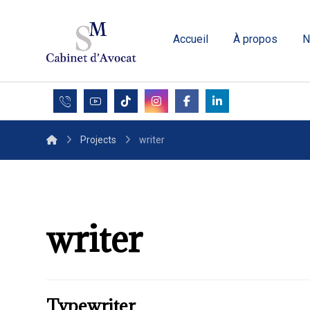
Accueil
À propos
N
Projects
writer
writer
Typewriter