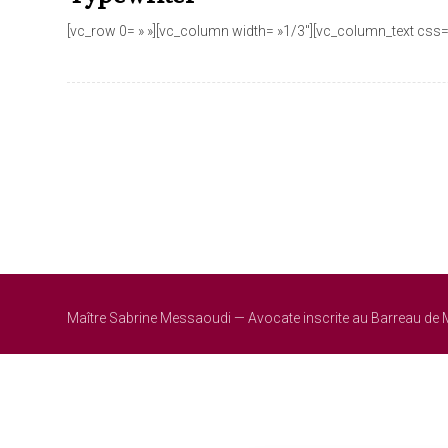
[vc_row 0= » »][vc_column width= »1/3″][vc_column_text css=
Maître Sabrine Messaoudi — Avocate inscrite au Barreau de 