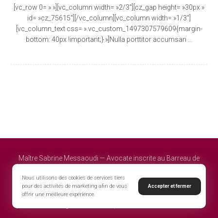
[vc_row 0= » »][vc_column width= »2/3″][cz_gap height= »30px »
id= »cz_75615″][/vc_column][vc_column width= »1/3″]
[vc_column_text css= ».vc_custom_1497307579609{margin-
bottom: 40px !important;} »]Nulla porttitor accumsan ...
Maître Sabrine Messaoudi — Avocate inscrite au Barreau de
Melun – Cour d'appel de Paris - Powered by EWEK
Nous utilisons des cookies de services tiers
pour des activités de marketing afin de vous
Accepter et fermer
offrir une meilleure expérience.
Mentions légales
Politique de confidentialité