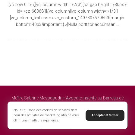
[vc_row 0= » »][vc_column width= »2/3″][cz_gap height= »30px »
id= »cz_66368″][/vc_column][vc_column width= »1/3″]
[vc_column_text css= ».vc_custom_1497307579609{margin-
bottom: 40px !important;} »]Nulla porttitor accumsan ...
Maître Sabrine Messaoudi — Avocate inscrite au Barreau de
Melun – Cour d'appel de Paris - Powered by EWEK
Nous utilisons des cookies de services tiers
pour des activités de marketing afin de vous
Accepter et fermer
offrir une meilleure expérience.
Mentions légales
Politique de confidentialité